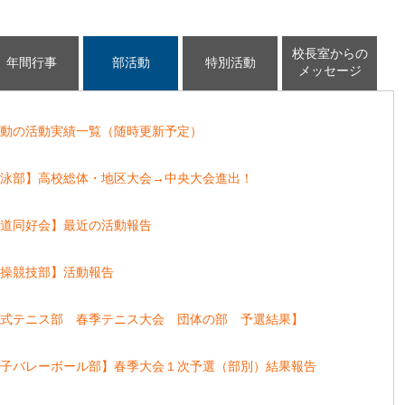
校長室からの
年間行事
部活動
特別活動
メッセージ
活動の活動実績一覧（随時更新予定）
水泳部】高校総体・地区大会→中央大会進出！
剣道同好会】最近の活動報告
体操競技部】活動報告
硬式テニス部 春季テニス大会 団体の部 予選結果】
女子バレーボール部】春季大会１次予選（部別）結果報告