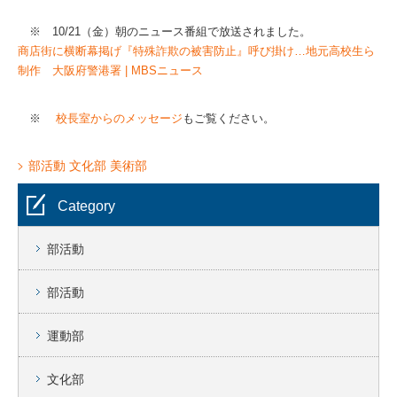
※ 10/21（金）朝のニュース番組で放送されました。
商店街に横断幕掲げ『特殊詐欺の被害防止』呼び掛け…地元高校生ら
制作 大阪府警港署 | MBSニュース
※
校長室からのメッセージ
もご覧ください。
部活動
文化部
美術部
Category
部活動
部活動
運動部
文化部