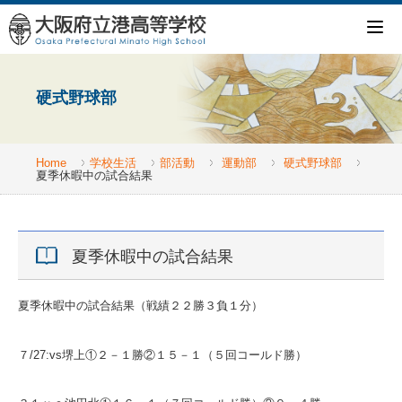
硬式野球部
Home
学校生活
部活動
運動部
硬式野球部
夏季休暇中の試合結果
夏季休暇中の試合結果
夏季休暇中の試合結果（戦績２２勝３負１分）
７/27:vs堺上①２－１勝②１５－１（５回コールド勝）