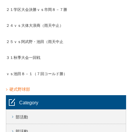
２１学区大会決勝ｖｓ市岡８－７勝
２４ｖｓ大体大浪商（雨天中止）
２５ｖｓ阿武野・池田（雨天中止
３１秋季大会一回戦
ｖｓ池田８－１（７回コールド勝）
硬式野球部
Category
部活動
部活動