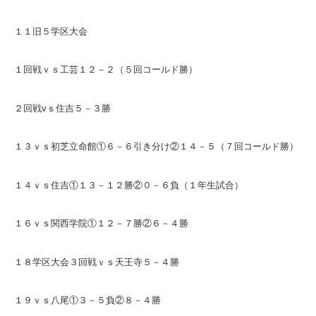
１１旧５学区大会
１回戦ｖｓ工芸１２－２（５回コールド勝）
２回戦vｓ住吉５－３勝
１３ｖｓ初芝立命館①６－６引き分け②１４－５（７回コールド勝）
１４ｖｓ住吉①１３－１２勝②０－６負（１年生試合）
１６ｖｓ関西学院①１２－７勝②６－４勝
１８学区大会３回戦ｖｓ天王寺５－４勝
１９ｖｓ八尾①３－５負②８－４勝