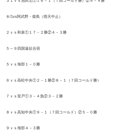
３１ｖｓ池田北①１６－１（７回コールド勝）②９－４勝
８/1vs阿武野・柴島（雨天中止）
２ｖｓ和泉①１７－２勝②４－３勝
５～９四国遠征合宿
５ｖｓ海部１－０勝
６ｖｓ高松中央①２－１勝②８－１（７回コールド勝）
７ｖｓ室戸①３－４負②３－２勝
８ｖｓ高知中央①９－１（７回コールド）②５－０勝
９ｖｓ海部４－３勝